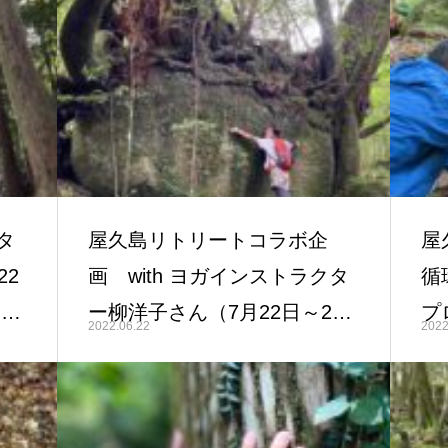
タ
屋久島リトリートコラボ企
屋
22
画 with ヨガインストラクタ
循
26
ー柳洋子さん（7月22日～25
プ
2022.06.22
2022
日）
森
2