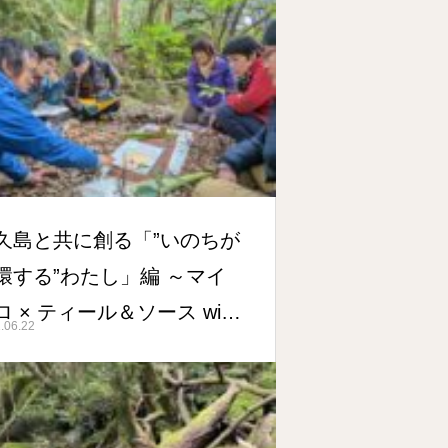
久島と共に創る「”いのちが
環する”わたし」編 ～マイ
ロ × ティール＆ソース with
.06.22
林ウェルネス～ vol.2（8月
2日～25日）