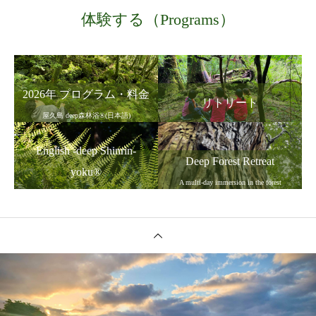
体験する（Programs）
2026年 プログラム・料金
リトリート
屋久島 deep森林浴®(日本語)
English -deep Shinrin-
Deep Forest Retreat
yoku®
A multi-day immersion in the forest
Forest Bathing & Forest Therapy