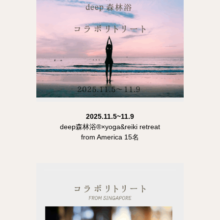
2025.11.5~11.9
deep森林浴®×yoga&reiki retreat
from America 15名