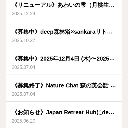
《リニューアル》あわいの雫（月桃生体
2025.12.24
水）ドロップ式となりました
《募集中》deep森林浴×sankaraリトリ
2025.10.27
ートのお知らせ
《募集中》2025年12月4日 (木)〜2025年
2025.07.04
12月6日 (土) 満月ホールネスリトリー
ト～deepフォレストと出逢い・つながる
《募集終了》Nature Chat 森の英会話 第
３日間～
2025.07.04
二期 2025年7月22日～12月23日
《お知らせ》Japan Retreat Hubにdeep
2025.06.20
森林浴®を掲載いただきました