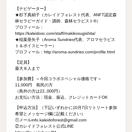
【ナビゲーター】
★杉下真絹子（カレイドフォレスト代表、ANFT認定森
林セラピーガイド・講師、森林セラピスト®）
プロフィール：
https://kaleidosc.com/staff/makikosugishita/
★稲葉亜矢子（Aroma Sundries代表、アロマセラピス
ト＆ボイスヒーラー）
プロフィール：http://aroma-sundries.com/profile.html
【定員】
最大８人まで
【参加費】＜今回コラボスペシャル価格です＞
11,000円 島民の方
（島外の方は22,,000円）
お支払い方法：現金、振込、クレジットカードOK
【申込方法】（下記いずれかに10月7日リトリート参加
希望とメッセージ欄に記載ください）
①メールinfo.kaleidoforest@gmail.com
②カレイドフォレスト公式LINE