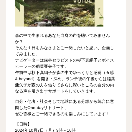
森の中で生まれるあなた自身の声を聴いてみません
か？
そんな１日をみなさまとご一緒したいと思い、企画し
てみました。
ナビゲーターは森林セラピストの杉下真絹子とボイス
ヒーラーの稲葉亜矢子です。
午前中は杉下真絹子が森の中でゆっくりと感覚（五感
& beyond）を開き・深め、ランチ後の午後からは稲葉
亜矢子が森の力を借りてさらに深いところの自分の内
なる声を引き出すサポートをしていきます。
自分・他者・社会そして地球にある分離から統合に意
図したOne-dayリトリート、
ぜひ皆様とご一緒できるのを楽しみにしています！
【日時】
2024年10月7日（月）9時～16時