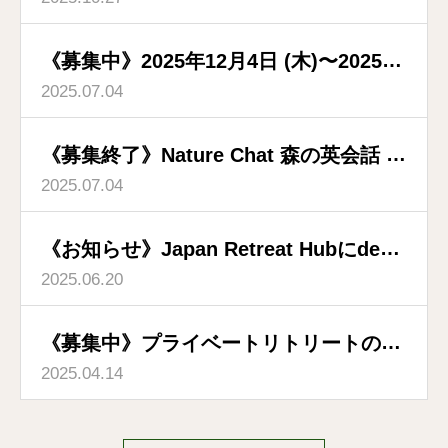
ートのお知らせ
《募集中》2025年12月4日 (木)〜2025年
2025.07.04
12月6日 (土) 満月ホールネスリトリー
ト～deepフォレストと出逢い・つながる
《募集終了》Nature Chat 森の英会話 第
３日間～
2025.07.04
二期 2025年7月22日～12月23日
《お知らせ》Japan Retreat Hubにdeep
2025.06.20
森林浴®を掲載いただきました
《募集中》プライベートリトリートのお
2025.04.14
知らせ