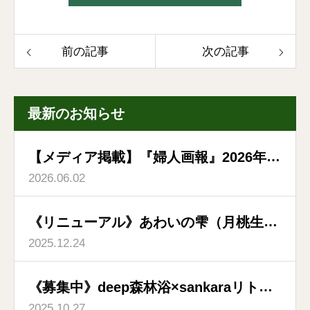
前の記事
次の記事
最新のお知らせ
【メディア掲載】『婦人画報』2026年6
2026.06.02
月号「森林浴のすすめ」特集に掲載いた
だきました
《リニューアル》あわいの雫（月桃生体
2025.12.24
水）ドロップ式となりました
《募集中》deep森林浴×sankaraリトリ
2025.10.27