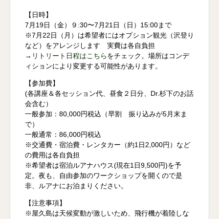
【日時】
7月19日（金）９:30〜7月21日（日）15:00まで
※7月22日（月）は希望者にはオプション観光（沢登り
など）をアレンジします 実費は各自負担
→
リトリート日程はこちら
をチェック。場所はコンデ
ィションにより変更する可能性があります。
【参加費】
(各講座＆各セッション代、昼食２日分、Dr.杉下のお話
会含む）
一般参加：80,000円税込（早割 振り込みが5月末ま
で）
一般通常：86,000円税込
※交通費・宿泊費・レンタカー（約1日2,000円）など
の費用は各自負担
※希望者は宿泊ルアナハウス(現在1日9,500円)を予
定。夜も、自由参加のワークショップを開くので是
非、ルアナにお泊まりください。
【注意事項】
※屋久島は天候変動が激しいため、飛行機が着陸しな